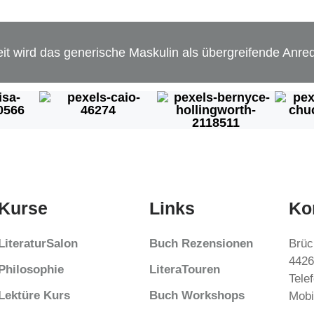
t wird das generische Maskulin als übergreifende Anred
Kurse
Links
Ko
LiteraturSalon
Buch Rezensionen
Brüc
4426
Philosophie
LiteraTouren
Tele
Lektüre Kurs
Buch Workshops
Mobi